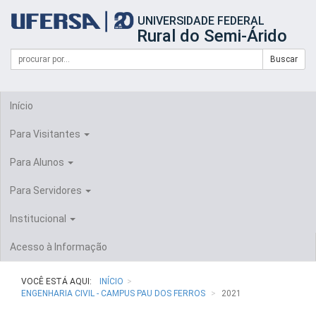
Início
UNIVERSIDADE FEDERAL
do
Rural do Semi-Árido
cabeçalho
do
Campo
Formulário
Buscar
portal
de
da
de
busca
UFERSA
Busca
Início
Para Visitantes
Para Alunos
Para Servidores
Institucional
Acesso à Informação
VOCÊ ESTÁ AQUI:
INÍCIO
ENGENHARIA CIVIL - CAMPUS PAU DOS FERROS
2021