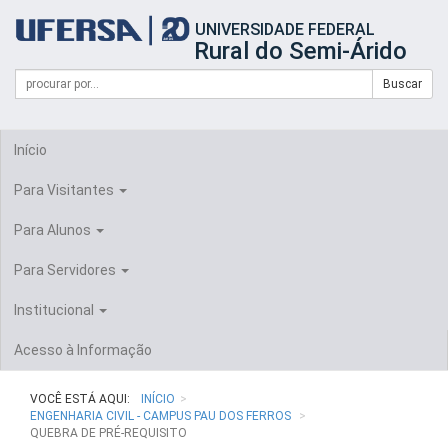
Início
UNIVERSIDADE FEDERAL
do
Rural do Semi-Árido
cabeçalho
do
Campo
Formulário
Buscar
portal
de
da
de
busca
UFERSA
Busca
Início
Para Visitantes
Para Alunos
Para Servidores
Institucional
Acesso à Informação
VOCÊ ESTÁ AQUI:
INÍCIO
ENGENHARIA CIVIL - CAMPUS PAU DOS FERROS
QUEBRA DE PRÉ-REQUISITO