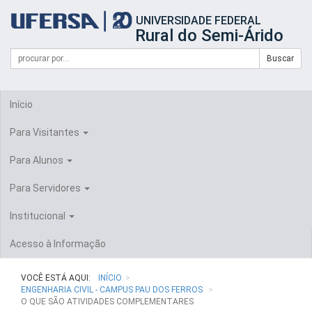
Início
UNIVERSIDADE FEDERAL
do
Rural do Semi-Árido
cabeçalho
do
Campo
Formulário
Buscar
portal
de
da
de
busca
UFERSA
Busca
Início
Para Visitantes
Para Alunos
Para Servidores
Institucional
Acesso à Informação
VOCÊ ESTÁ AQUI:
INÍCIO
ENGENHARIA CIVIL - CAMPUS PAU DOS FERROS
O QUE SÃO ATIVIDADES COMPLEMENTARES