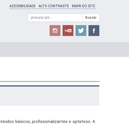
ACESSIBILIDADE
ALTO CONTRASTE
MAPA DO SITE
Campo
Formulário
Buscar
de
de
busca
Busca
teúdos básicos, profissionalizantes e optativos. A