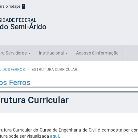
para o rodapé
4
SIDADE FEDERAL
 do Semi-Árido
ra Servidores
Institucional
Acesso à Informação
AU DOS FERROS
ESTRUTURA CURRICULAR
os Ferros
rutura Curricular
rutura Curricular do Curso de Engenharia de Civil é composta por con
tura pode ser visualizada
aqui
.