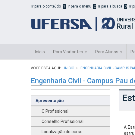
Início
Ir para o conteúdo
Ir para o menu
Ir para a busca
Ir 
1
2
3
do
cabeçalho
UNIVER
do
Rural
portal
da
UFERSA
Início
Para Visitantes
Para Alunos
Pa
VOCÊ ESTÁ AQUI:
INÍCIO
ENGENHARIA CIVIL - CAMPUS P
Engenharia Civil - Campus Pau d
Est
Apresentação
O Profissional
Conselho Profissional
A Est
Localização do curso
estru