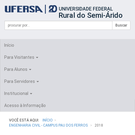
Início
UNIVERSIDADE FEDERAL
do
Rural do Semi-Árido
cabeçalho
do
Campo
Formulário
Buscar
portal
de
da
de
busca
UFERSA
Busca
Início
Para Visitantes
Para Alunos
Para Servidores
Institucional
Acesso à Informação
VOCÊ ESTÁ AQUI:
INÍCIO
ENGENHARIA CIVIL - CAMPUS PAU DOS FERROS
2018