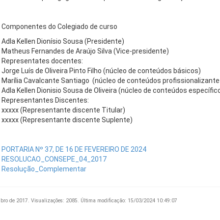
Componentes do Colegiado de curso
Adla Kellen Dionísio Sousa (Presidente)
Matheus Fernandes de Araújo Silva (Vice-presidente)
Representates docentes:
Jorge Luís de Oliveira Pinto Filho
(núcleo de conteúdos básicos)
Marília Cavalcante Santiago
(núcleo de conteúdos profissionalizante
Adla Kellen Dionisio Sousa de Oliveira
(núcleo de conteúdos específic
Representantes Discentes:
xxxxx (Representante discente Titular)
xxxxx (Representante discente Suplente)
PORTARIA Nº 37, DE 16 DE FEVEREIRO DE 2024
RESOLUCAO_CONSEPE_04_2017
Resolução_Complementar
bro de 2017.
Visualizações: 2085.
Última modificação: 15/03/2024 10:49:07