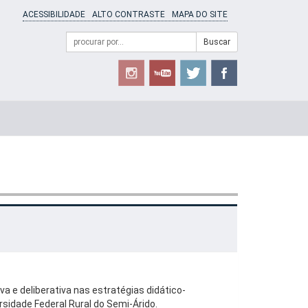
ACESSIBILIDADE
ALTO CONTRASTE
MAPA DO SITE
Campo
Formulário
Buscar
de
de
busca
Busca
a e deliberativa nas estratégias didático-
sidade Federal Rural do Semi-Árido.