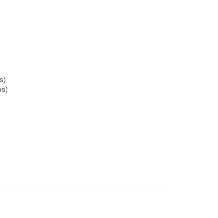
s)
os)