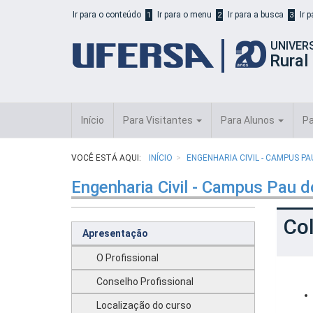
Início
Ir para o conteúdo
Ir para o menu
Ir para a busca
Ir 
1
2
3
do
cabeçalho
UNIVER
do
Rural
portal
da
UFERSA
Início
Para Visitantes
Para Alunos
Pa
VOCÊ ESTÁ AQUI:
INÍCIO
ENGENHARIA CIVIL - CAMPUS P
Engenharia Civil - Campus Pau d
Co
Apresentação
O Profissional
Conselho Profissional
Localização do curso