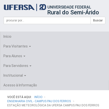
Início
UNIVERSIDADE FEDERAL
do
Rural do Semi-Árido
cabeçalho
do
Campo
Formulário
Buscar
portal
de
da
de
busca
UFERSA
Busca
Início
Para Visitantes
Para Alunos
Para Servidores
Institucional
Acesso à Informação
VOCÊ ESTÁ AQUI:
INÍCIO
ENGENHARIA CIVIL - CAMPUS PAU DOS FERROS
ESTAÇÃO METEOROLÓGICA DA UFERSA CAMPUS PAU DOS FERROS