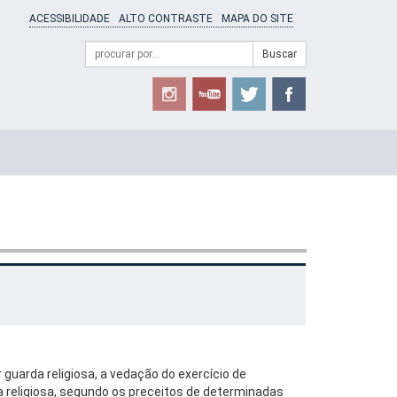
ACESSIBILIDADE
ALTO CONTRASTE
MAPA DO SITE
Campo
Formulário
Buscar
de
de
busca
Busca
uarda religiosa, a vedação do exercício de
eza religiosa, segundo os preceitos de determinadas