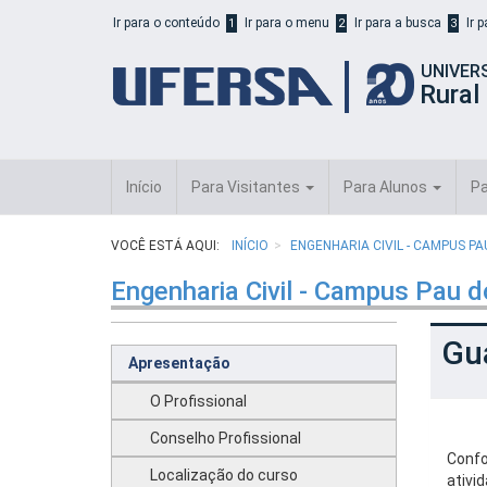
Início
Ir para o conteúdo
Ir para o menu
Ir para a busca
Ir 
1
2
3
do
cabeçalho
UNIVER
do
Rural
portal
da
UFERSA
Início
Para Visitantes
Para Alunos
Pa
VOCÊ ESTÁ AQUI:
INÍCIO
ENGENHARIA CIVIL - CAMPUS P
Engenharia Civil - Campus Pau d
Gua
Apresentação
O Profissional
Conselho Profissional
Conf
Localização do curso
ativi