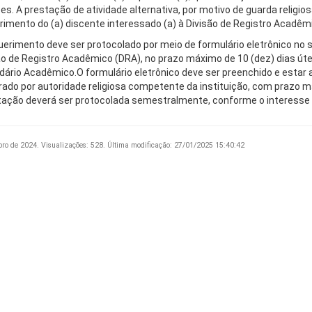
iões. A prestação de atividade alternativa, por motivo de guarda religi
rimento do (a) discente interessado (a) à Divisão de Registro Acadêm
uerimento deve ser protocolado por meio de formulário eletrônico no 
ão de Registro Acadêmico (DRA), no prazo máximo de 10 (dez) dias útei
dário Acadêmico.O formulário eletrônico deve ser preenchido e est
rado por autoridade religiosa competente da instituição, com prazo m
itação deverá ser protocolada semestralmente, conforme o interesse 
bro de 2024.
Visualizações: 528.
Última modificação: 27/01/2025 15:40:42