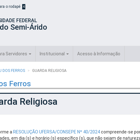
para o rodapé
4
SIDADE FEDERAL
 do Semi-Árido
ra Servidores
Institucional
Acesso à Informação
AU DOS FERROS
GUARDA RELIGIOSA
os Ferros
rda Religiosa
orme a
RESOLUÇÃO UFERSA/CONSEPE Nº 40/2024
compreende-se por g
dades, em dia (s) e horário (s) específico (s), que não sejam de natur