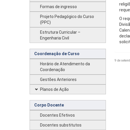
relig
Formas de ingresso
reque
Projeto Pedagógico do Curso
O req
(PPC)
Divis
Calen
Estrutura Curricular –
decla
Engenharia Civil
solic
Coordenação de Curso
9 de setem
Horário de Atendimento da
Coordenação
Gestões Anteriores
Planos de Ação
Corpo Docente
Docentes Efetivos
Docentes substitutos