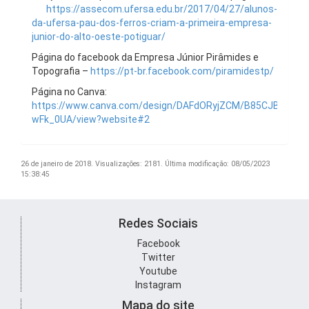
https://assecom.ufersa.edu.br/2017/04/27/alunos-
da-ufersa-pau-dos-ferros-criam-a-primeira-empresa-
junior-do-alto-oeste-potiguar/
Página do facebook da Empresa Júnior Pirâmides e
Topografia –
https://pt-br.facebook.com/piramidestp/
Página no Canva:
https://www.canva.com/design/DAFdORyjZCM/B85CJBWHXM
wFk_0UA/view?website#2
26 de janeiro de 2018.
Visualizações: 2181.
Última modificação: 08/05/2023
15:38:45
Redes Sociais
Facebook
Twitter
Youtube
Instagram
Mapa do site