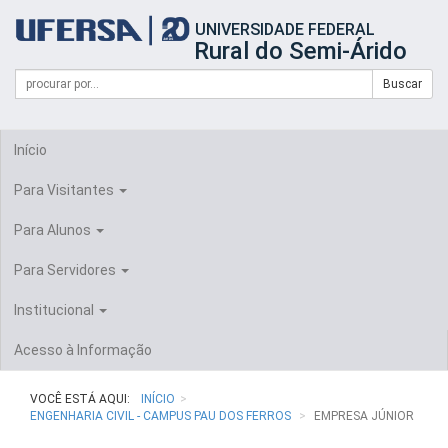
Início
UNIVERSIDADE FEDERAL
do
Rural do Semi-Árido
cabeçalho
do
Campo
Formulário
Buscar
portal
de
da
de
busca
UFERSA
Busca
Início
Para Visitantes
Para Alunos
Para Servidores
Institucional
Acesso à Informação
VOCÊ ESTÁ AQUI:
INÍCIO
ENGENHARIA CIVIL - CAMPUS PAU DOS FERROS
EMPRESA JÚNIOR