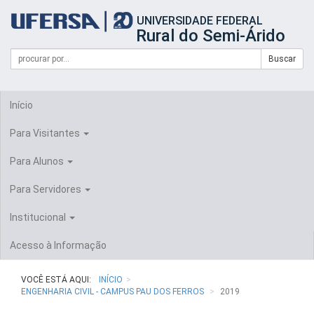
Início
UNIVERSIDADE FEDERAL
do
Rural do Semi-Árido
cabeçalho
do
Campo
Formulário
Buscar
portal
de
da
de
busca
UFERSA
Busca
Início
Para Visitantes
Para Alunos
Para Servidores
Institucional
Acesso à Informação
VOCÊ ESTÁ AQUI:
INÍCIO
ENGENHARIA CIVIL - CAMPUS PAU DOS FERROS
2019