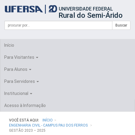
Início
UNIVERSIDADE FEDERAL
do
Rural do Semi-Árido
cabeçalho
do
Campo
Formulário
Buscar
portal
de
da
de
busca
UFERSA
Busca
Início
Para Visitantes
Para Alunos
Para Servidores
Institucional
Acesso à Informação
VOCÊ ESTÁ AQUI:
INÍCIO
ENGENHARIA CIVIL - CAMPUS PAU DOS FERROS
GESTÃO 2023 – 2025