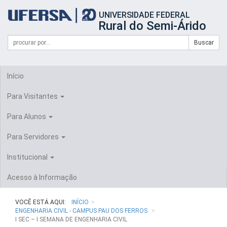
Início
UNIVERSIDADE FEDERAL
do
Rural do Semi-Árido
cabeçalho
do
Campo
Formulário
Buscar
portal
de
da
de
busca
UFERSA
Busca
Início
Para Visitantes
Para Alunos
Para Servidores
Institucional
Acesso à Informação
VOCÊ ESTÁ AQUI:
INÍCIO
ENGENHARIA CIVIL - CAMPUS PAU DOS FERROS
I SEC – I SEMANA DE ENGENHARIA CIVIL