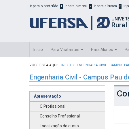
Início
Ir para o conteúdo
Ir para o menu
Ir para a busca
Ir 
1
2
3
do
cabeçalho
UNIVER
do
Rural
portal
da
UFERSA
Início
Para Visitantes
Para Alunos
Pa
VOCÊ ESTÁ AQUI:
INÍCIO
ENGENHARIA CIVIL - CAMPUS P
Engenharia Civil - Campus Pau d
Co
Apresentação
O Profissional
Conselho Profissional
Localização do curso