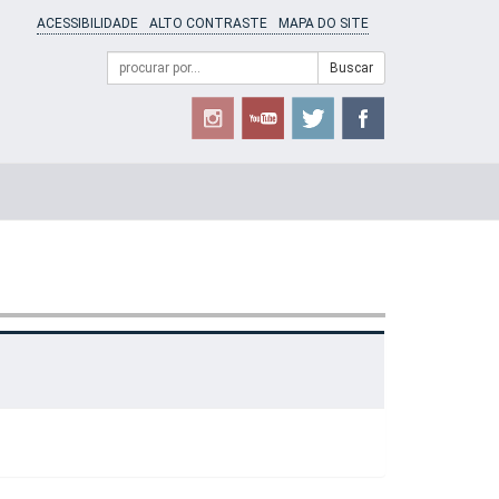
ACESSIBILIDADE
ALTO CONTRASTE
MAPA DO SITE
Campo
Formulário
Buscar
de
de
busca
Busca