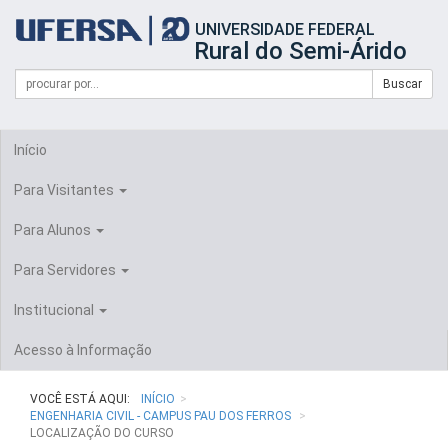
Início
UNIVERSIDADE FEDERAL
do
Rural do Semi-Árido
cabeçalho
do
Campo
Formulário
Buscar
portal
de
da
de
busca
UFERSA
Busca
Início
Para Visitantes
Para Alunos
Para Servidores
Institucional
Acesso à Informação
VOCÊ ESTÁ AQUI:
INÍCIO
ENGENHARIA CIVIL - CAMPUS PAU DOS FERROS
LOCALIZAÇÃO DO CURSO