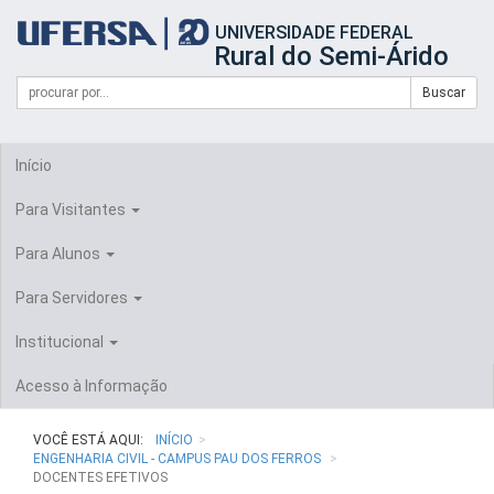
Início
UNIVERSIDADE FEDERAL
do
Rural do Semi-Árido
cabeçalho
do
Campo
Formulário
Buscar
portal
de
da
de
busca
UFERSA
Busca
Início
Para Visitantes
Para Alunos
Para Servidores
Institucional
Acesso à Informação
VOCÊ ESTÁ AQUI:
INÍCIO
ENGENHARIA CIVIL - CAMPUS PAU DOS FERROS
DOCENTES EFETIVOS