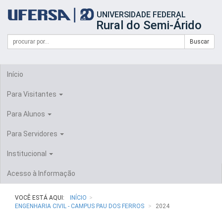
Início
UNIVERSIDADE FEDERAL
do
Rural do Semi-Árido
cabeçalho
do
Campo
Formulário
Buscar
portal
de
da
de
busca
UFERSA
Busca
Início
Para Visitantes
Para Alunos
Para Servidores
Institucional
Acesso à Informação
VOCÊ ESTÁ AQUI:
INÍCIO
ENGENHARIA CIVIL - CAMPUS PAU DOS FERROS
2024