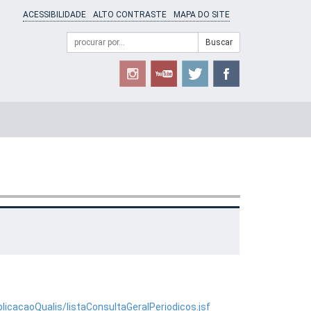
ACESSIBILIDADE
ALTO CONTRASTE
MAPA DO SITE
Campo
Formulário
Buscar
de
de
busca
Busca
licacaoQualis/listaConsultaGeralPeriodicos.jsf