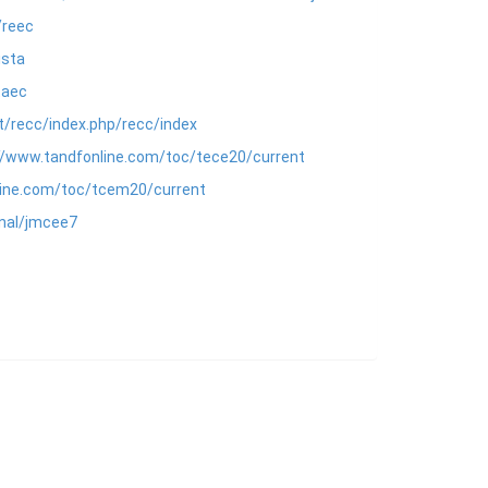
/reec
ista
taec
ct/recc/index.php/recc/index
//www.tandfonline.com/toc/tece20/current
line.com/toc/tcem20/current
rnal/jmcee7