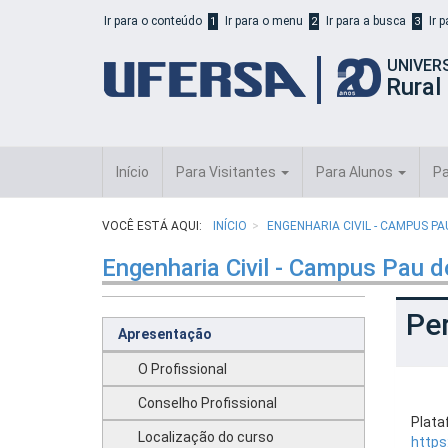
Início
Ir para o conteúdo
Ir para o menu
Ir para a busca
Ir 
1
2
3
do
cabeçalho
UNIVER
do
Rural
portal
da
UFERSA
Início
Para Visitantes
Para Alunos
Pa
VOCÊ ESTÁ AQUI:
INÍCIO
ENGENHARIA CIVIL - CAMPUS P
Engenharia Civil - Campus Pau d
Per
Apresentação
O Profissional
Conselho Profissional
Plata
Localização do curso
https