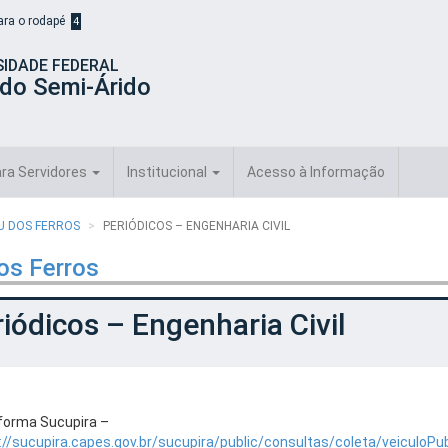
para o rodapé
4
SIDADE FEDERAL
 do Semi-Árido
ra Servidores
Institucional
Acesso à Informação
AU DOS FERROS
PERIÓDICOS – ENGENHARIA CIVIL
os Ferros
iódicos – Engenharia Civil
forma Sucupira –
://sucupira.capes.gov.br/sucupira/public/consultas/coleta/veiculoPub