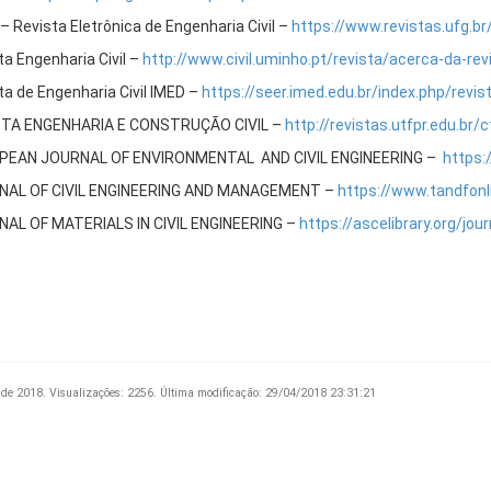
– Revista Eletrônica de Engenharia Civil –
https://www.revistas.ufg.br
ta Engenharia Civil –
http://www.civil.uminho.pt/revista/acerca-da-rev
ta de Engenharia Civil IMED –
https://seer.imed.edu.br/index.php/revis
STA ENGENHARIA E CONSTRUÇÃO CIVIL –
http://revistas.utfpr.edu.br/
PEAN JOURNAL OF ENVIRONMENTAL AND CIVIL ENGINEERING –
https:
NAL OF CIVIL ENGINEERING AND MANAGEMENT –
https://www.tandfon
AL OF MATERIALS IN CIVIL ENGINEERING –
https://ascelibrary.org/jou
 de 2018.
Visualizações: 2256.
Última modificação: 29/04/2018 23:31:21