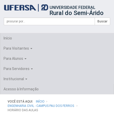
Início
UNIVERSIDADE FEDERAL
do
Rural do Semi-Árido
cabeçalho
do
Campo
Formulário
Buscar
portal
de
da
de
busca
UFERSA
Busca
Início
Para Visitantes
Para Alunos
Para Servidores
Institucional
Acesso à Informação
VOCÊ ESTÁ AQUI:
INÍCIO
ENGENHARIA CIVIL - CAMPUS PAU DOS FERROS
HORÁRIO DAS AULAS