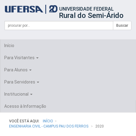
Início
UNIVERSIDADE FEDERAL
do
Rural do Semi-Árido
cabeçalho
do
Campo
Formulário
Buscar
portal
de
da
de
busca
UFERSA
Busca
Início
Para Visitantes
Para Alunos
Para Servidores
Institucional
Acesso à Informação
VOCÊ ESTÁ AQUI:
INÍCIO
ENGENHARIA CIVIL - CAMPUS PAU DOS FERROS
2020