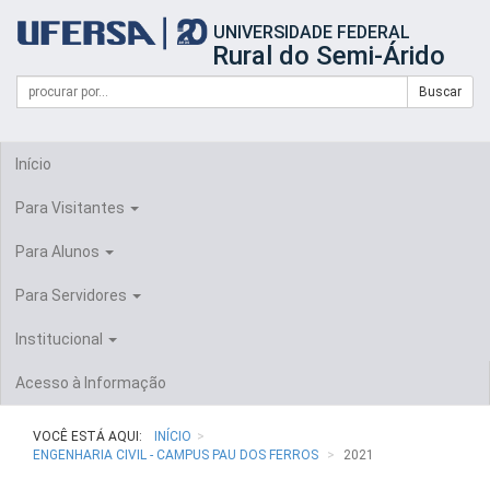
Início
UNIVERSIDADE FEDERAL
do
Rural do Semi-Árido
cabeçalho
do
Campo
Formulário
Buscar
portal
de
da
de
busca
UFERSA
Busca
Início
Para Visitantes
Para Alunos
Para Servidores
Institucional
Acesso à Informação
VOCÊ ESTÁ AQUI:
INÍCIO
ENGENHARIA CIVIL - CAMPUS PAU DOS FERROS
2021